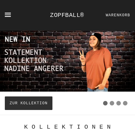
ZOPFBALL®
WARENKORB
ZUR KOLLEKTION
K O L L E K T I O N E N